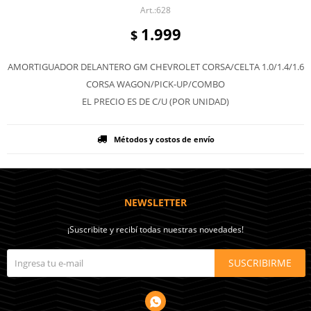
628
1.999
$
AMORTIGUADOR DELANTERO GM CHEVROLET CORSA/CELTA 1.0/1.4/1.6
CORSA WAGON/PICK-UP/COMBO
EL PRECIO ES DE C/U (POR UNIDAD)
Métodos y costos de envío
NEWSLETTER
¡Suscribite y recibí todas nuestras novedades!
SUSCRIBIRME
